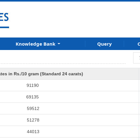
Knowledge Bank
Query
C
tes in Rs./10 gram (Standard 24 carats)
91190
69135
59512
51278
44013