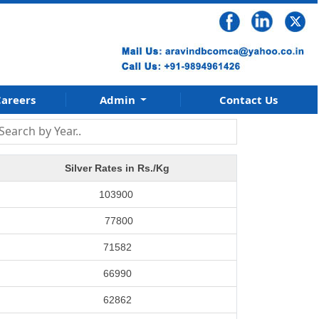
areers
Admin
Contact Us
Silver Rates in Rs./Kg
103900
77800
71582
66990
62862